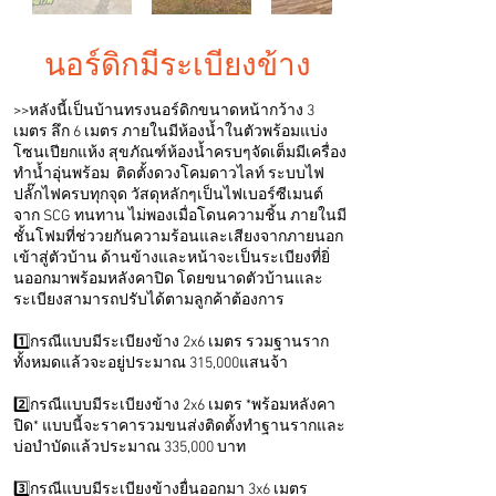
นอร์ดิกมีระเบียงข้าง
>>หลังนี้เป็นบ้านทรงนอร์ดิกขนาดหน้ากว้าง 3
เมตร ลึก 6 เมตร ภายในมีห้องน้ำในตัวพร้อมแบ่ง
โซนเปียกแห้ง สุขภัณฑ์ห้องน้ำครบๆจัดเต็มมีเครื่อง
ทำน้ำอุ่นพร้อม ติดตั้งดวงโคมดาวไลท์ ระบบไฟ
ปลั๊กไฟครบทุกจุด วัสดุหลักๆเป็นไฟเบอร์ซีเมนต์
จาก SCG ทนทาน ไม่พองเมื่อโดนความชิ้น ภายในมี
ชั้นโฟมที่ช่ววยกันความร้อนและเสียงจากภายนอก
เข้าสู่ตัวบ้าน ด้านข้างและหน้าจะเป็นระเบียงที่ยิ่
นออกมาพร้อมหลังคาปิด โดยขนาดตัวบ้านและ
ระเบียงสามารถปรับได้ตามลูกค้าต้องการ
1️⃣กรณีแบบมีระเบียงข้าง 2x6 เมตร รวมฐานราก
ทั้งหมดแล้วจะอยู่ประมาณ 315,000แสนจ้า
2️⃣กรณีแบบมีระเบียงข้าง 2x6 เมตร *พร้อมหลังคา
ปิด* แบบนี้จะราคารวมขนส่งติดตั้งทำฐานรากและ
บ่อบำบัดแล้วประมาณ 335,000 บาท
3️⃣กรณีแบบมีระเบียงข้างยื่นออกมา 3x6 เมตร