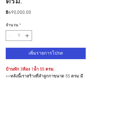
ตรม.
ราคา
฿690,000.00
จำนวน
*
เพิ่มรายการโปรด
บ้านพัก 3ห้อง 1น้ำ 55 ตรม.
>>หลังนี้เราสร้างที่ลำลูกกาขนาด 55 ตรม มี
ห้อง3นอน ห้องน้ำ1น้ำ มีระเบียงตรงกลาง
พร้อมหลังคา ห้องน้ำแยกโซนเปียกแห้ง
พร้อม ตัวบ้านยกสูง 50 cm พื้นบ้านเป็นไม้
MDF
วั
สดุคุณภาพจาก
SCG
และ
Cotto
สุข
ภัณห้องน้ำพร้อม
ติดตั้งดวงโคม ดาวไลท์
ครบ ตัวบ้านมีคุณสมบัติกันความร้อนและ
เสียงได้ดี สามารถปรับเปลี่ยนขนาดปรับ