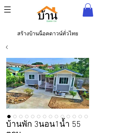
สร้างบ้านน็อคดาวน์ทั่วไทย
บ้านพัก 3นอน1น้ำ 55