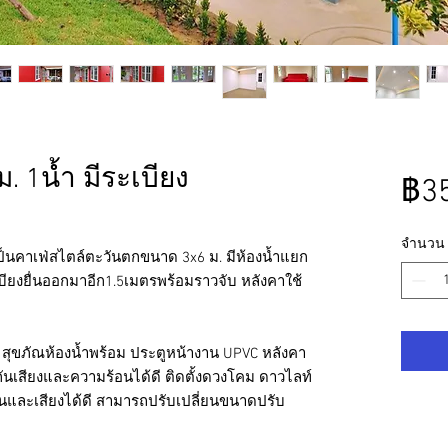
. 1น้ำ มีระเบียง
฿35
จำนวน
เป็นคาเฟ่สไตล์ตะวันตกขนาด 3x6 ม. มีห้องน้ำแยก
ียงยื่นออกมาอีก1.5เมตรพร้อมราวจับ หลังคาใช้
o
สุขภัณห้องน้ำพร้อม ประตูหน้างาน
UPVC
หลังคา
กันเสียงและความร้อนได้ดี ติดตั้งดวงโคม ดาวไลท์
อนและเสียงได้ดี สามารถปรับเปลี่ยนขนาดปรับ