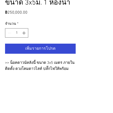
ขนาด 3x5ม. 1 ห้องน้ำ
ราคา
฿250,000.00
จำนวน
*
เพิ่มรายการโปรด
>>
น็อคดาวน์หลังนี้ ขนาด
3x5
เมตร ภายใน
ติดตั้ง ดวงโคมดาวไลท์ ปลํ๊กไฟให้พร้อม
ห้องน้ำในตัวแยกโซนเปียกแห้ง สุขภัณครบ
แบบในภาพ ตัวบ้านมีฉนวนครอบคลุมทั้ง
หลัง หลังคาเป็นแบบเมทัลชีทพร้อมฉนวนPU
ส่วนพื้นเป็น SPC ลายไม้ ผนังด้านนอกเป็น
สมาร์ทบอร์ดจาก SCGพร้อมเทอเรสด้านหน้า
ยื่นมา 1 เมตร
ประตูหน้างต่างใช้วัสดุ UPVC
สามารถปรับฟังก์ชั่นภายในได้ตามต้องการ