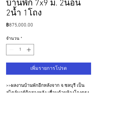
บ้านพัก 7x9 ม. 2นอน
2น้ำ 1โถง
ราคา
฿875,000.00
จำนวน
*
เพิ่มรายการโปรด
>>ผลงานบ้านพักอีกหลังจาก จ.ชลบุรี เป็น
สไตล์นอร์ดิกสองหลัง เชื่อมด้วยห้องโถงตรง
กลาง ขนาดหน้ากว้าง 9 เมตร ลึก 7 เมตร
ประกอบด้วย 2นอน 2น้ำ 1โถงกลาง
เนื่องจากในบ้านมีผู้สูงอายุอาศัยอยู่ เราจึงดี
ไซน์ฟังก์ชั่นในห้องน้ำเพื่อความสะดวกใน
การใช้งาน และยังรวมถึงทางขึ้นลงสำหรับรถ