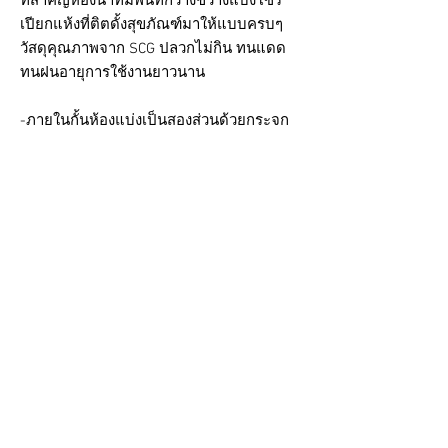
ที่สำคัญห้องน้ำที่มีพื้นที่กว้างขวางแบ่งโซร
เปียกแห้งที่ติตดั้งสุขภัณฑ์มาให้แบบครบๆ
วัสดุคุณภาพจาก SCG ปลวกไม่กิน ทนแดด
ทนฝนอายุการใช้งานยาวนาน
-ภายในกั้นห้องแบ่งเป็นสองส่วนด้วยกระจก
บานสไลด์
-วัสดุมาตรฐานจาก SCG และสุขภัณฑ์
COTTO
-ห้องน้ำแบ่งโซนเปียกแห้งพร้อมสุขภัณฑ์จัด
เต็ม
-ติดตัั้งดวงโคมดาวไลท์ให้ครบ ปลั๊กไฟทุก
มุมห้อง
-พื้นบ้านแน่นๆไม่มีโครงเครง ปูกระเบื้องยาง
ลายไม้
หลังนี้ราคา 249,000 บาท ที่เหลือจะเป็นใน
ส่วนฐานรากและบ่อบำบัดราวๆ 2-3หมื่นบาท
ขึ้นอยู่กับรูปแบบฐานรากที่เลือกครับ