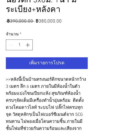
นอร์ดิก 3x6ม. 1น้ำ มี
ระเบียง+หลังคา
ราคา
ราคา
 ฿390,000.00 
฿380,000.00
ปกติ
ขาย
จำนวน
*
ลด
เพิ่มรายการโปรด
>>หลังนี้เป็นบ้านทรงนอร์ดิกขนาดหน้ากว้าง
3 เมตร ลึก 6 เมตร ภายในมีห้องน้ำในตัว
พร้อมแบ่งโซนเปียกแห้ง สุขภัณฑ์ห้องน้ำ
ครบๆจัดเต็มมีเครื่องทำน้ำอุ่นพร้อม ติดตั้ง
ดวงโคมดาวไลท์ ระบบไฟ ปลั๊กไฟครบทุก
จุด วัสดุหลักๆเป็นไฟเบอร์ซีเมนต์จาก SCG
ทนทาน ไม่พองเมื่อโดนความชิ้น ภายในมี
ชั้นโฟมที่ช่ววยกันความร้อนและเสียงจาก