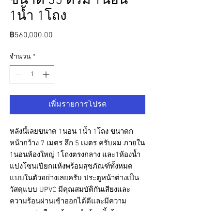
ขนาด 35 ตรม 1นอน
1น้ำ 1โถง
ราคา
฿560,000.00
จำนวน
*
เพิ่มรายการโปรด
หลังนี้เลยขนาด 1นอน 1น้ำ 1โถง ขนาดก
หน้ากว้าง 7 เมตร ลึก 5 เมตร ครับผม ภายใน
1นอนห้องใหญ่ 1โถงตรงกลาง และ1ห้องน้ำ
แบ่งโซนเปียกแห้งพร้อมสุขภัณฑ์ทั้งหมด
แบบในตัวอย่างเลยครับ ประตูหน้าต่างเป็น
วัสดุแบบ UPVC มีคุณสมบัติกันเสียงและ
ความร้อนผ่านเข้าออกได้ดีและมีความ
ทนทานสูง มีมุมเค้าเตอร์พร้อมซิ้งล้างจาน