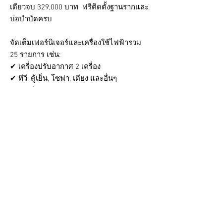
เดียวจบ 329,000 บาท ฟรีติดตั้งฐานรากและ
บ่อบำบัดครบ
จัดเต็มเฟอร์นิเจอร์และเครื่องใช้ไฟฟ้ารวม
25 รายการ เช่น:
✔ เครื่องปรับอากาศ 2 เครื่อง
✔ ทีวี, ตู้เย็น, โซฟา, เตียง และอื่นๆ
ราคาเพียง 329,000 บาท
🎁 ราคาพิเศษรวมทุกอย่างจบ
🚛 ต่างจังหวัดมีค่าขนส่ง 2,000 บาท ทั่ว
ประเทศ
🛠 รวมการติดตั้งฐานรากและระบบบำบัดน้ำ
เสีย
*หมายเหตุ : ในส่วนฐานรากนั้นจะเป็นแบบ
ฐานแผ่แบบตอหม้อปกติ หากคุณลุกค้า
ต้องการปรับเป็นแบบอื่นๆเช่น ฐานคอนกรีต
หรือลงเสาเข็ม ก็สามารถทำได้แต่จะมีค่าใช้